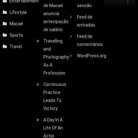
Entertainment
de Macaé
sessão
Lifestyle
anuncia
Feed de
antecipação
Macaé
entradas
de salário
Sports
Feed de
Travelling
comentários
Travel
and
WordPress.org
Photography
As A
Profession
Continuous
Practice
Leads To
Victory
A Day In A
Life Of An
Actor