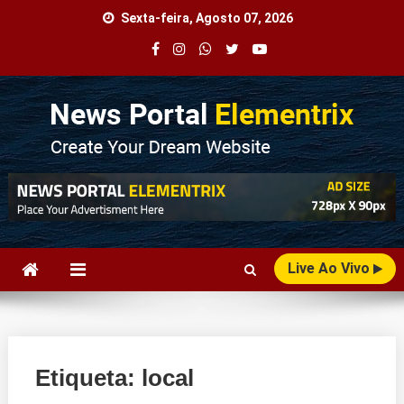
Skip
Sexta-feira, Agosto 07, 2026
to
content
Agência Web
Seu Portal de Notícias!
Live Ao Vivo
Etiqueta:
local