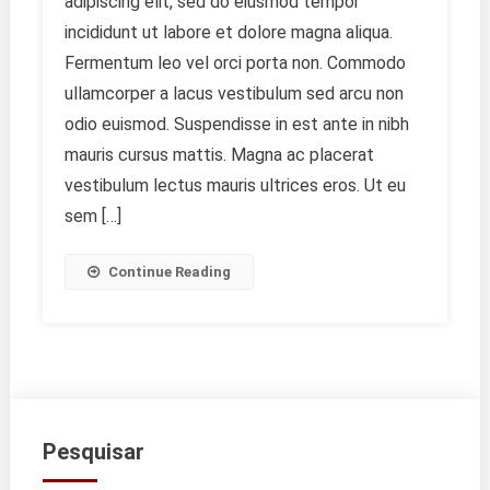
adipiscing elit, sed do eiusmod tempor
Local
Businesses
incididunt ut labore et dolore magna aliqua.
Fermentum leo vel orci porta non. Commodo
ullamcorper a lacus vestibulum sed arcu non
odio euismod. Suspendisse in est ante in nibh
mauris cursus mattis. Magna ac placerat
vestibulum lectus mauris ultrices eros. Ut eu
sem […]
Continue Reading
Pesquisar