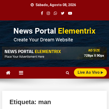
Skip
Sábado, Agosto 08, 2026
to
content
Agência Web
Seu Portal de Notícias!
Live Ao Vivo
Etiqueta:
man