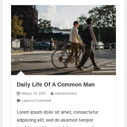
Daily Life Of A Common Man
Março 19, 2021
Administrator
On
Leave A Comment
Daily
Lorem ipsum dolor sit amet, consectetur
Life
adipiscing elit, sed do eiusmod tempor
Of
A