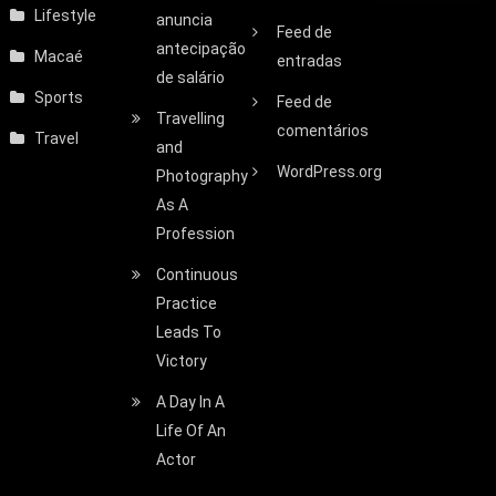
Lifestyle
anuncia
Feed de
antecipação
Macaé
entradas
de salário
Sports
Feed de
Travelling
comentários
Travel
and
WordPress.org
Photography
As A
Profession
Continuous
Practice
Leads To
Victory
A Day In A
Life Of An
Actor