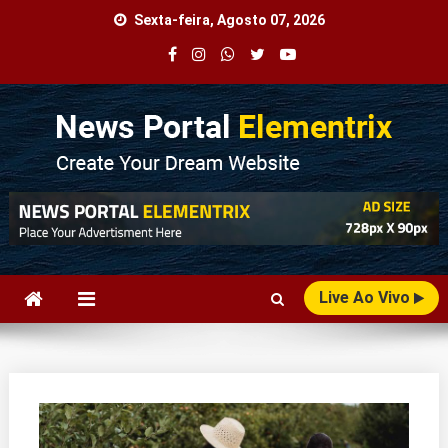
Skip
Sexta-feira, Agosto 07, 2026
to
content
Agência Web
Seu Portal de Notícias!
Live Ao Vivo