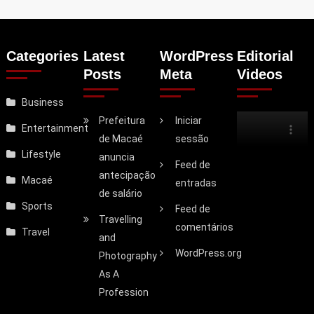
Categories
Latest
WordPress
Editorial
Posts
Meta
Videos
Business
Prefeitura
Iniciar
Entertainment
de Macaé
sessão
Lifestyle
anuncia
Feed de
antecipação
Macaé
entradas
de salário
Sports
Feed de
Travelling
comentários
Travel
and
WordPress.org
Photography
As A
Profession