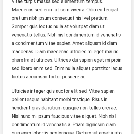
Vitae turpis massa sed elementum tempus.
Life
Maecenas sed enim ut sem viverra. Odio eu feugiat
pretium nibh ipsum consequat nisl vel pretium.
Semper quis lectus nulla at volutpat diam ut
venenatis tellus. Nibh nisl condimentum id venenatis
a condimentum vitae sapien. Amet aliquam id diam
maecenas. Diam maecenas ultricies mi eget mauris
pharetra et ultrices. Ultrices dui sapien eget mi proin
sed libero enim sed. Enim nulla aliquet porttitor lacus
luctus accumsan tortor posuere ac.
Ultricies integer quis auctor elit sed. Vitae sapien
pellentesque habitant morbi tristique. Risus in
hendrerit gravida rutrum quisque non tellus orci ac.
Nisl nunc mi ipsum faucibus vitae aliquet. Nibh nisl
condimentum id venenatis a. Etiam dignissim diam
quis enim lobortis scelerisque. Dictum sit amet justo