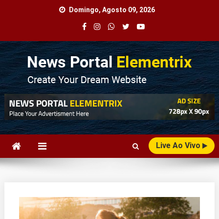
Skip
Domingo, Agosto 09, 2026
to
content
Agência Web
Seu Portal de Notícias!
Live Ao Vivo