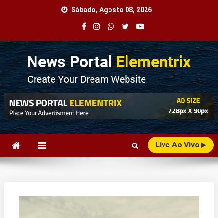
Skip
Sábado, Agosto 08, 2026
to
content
Agência Web
Seu Portal de Notícias!
Live Ao Vivo