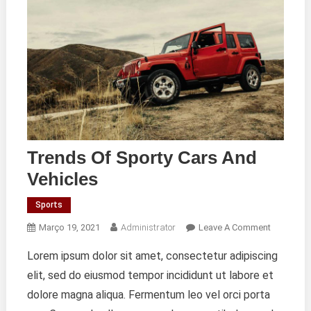
Trends Of Sporty Cars And
Vehicles
Sports
On
Março 19, 2021
Administrator
Leave A Comment
Trends
Lorem ipsum dolor sit amet, consectetur adipiscing
Of
elit, sed do eiusmod tempor incididunt ut labore et
Sporty
Cars
dolore magna aliqua. Fermentum leo vel orci porta
And