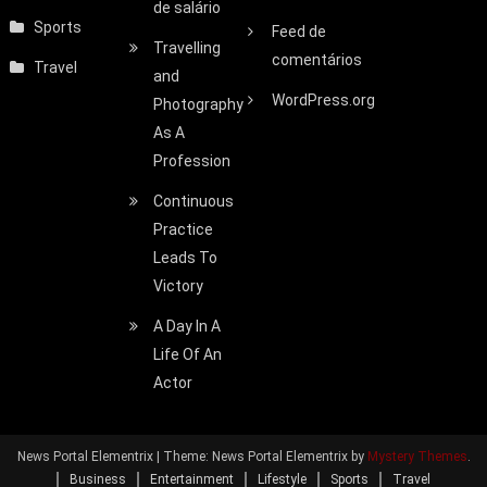
de salário
Sports
Feed de
Travelling
comentários
Travel
and
WordPress.org
Photography
As A
Profession
Continuous
Practice
Leads To
Victory
A Day In A
Life Of An
Actor
News Portal Elementrix
|
Theme: News Portal Elementrix by
Mystery Themes
.
Business
Entertainment
Lifestyle
Sports
Travel