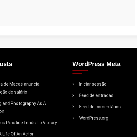
osts
WordPress Meta
ra de Macaé anuncia
Iniciar sessão
ção de salário
Feed de entradas
ng and Photography As A
Feed de comentários
on
WordPress.org
us Practice Leads To Victory
A Life Of An Actor