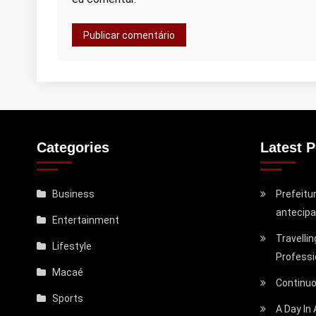
Categories
Latest P
Business
Prefeitu
antecipa
Entertainment
Travelli
Lifestyle
Professi
Macaé
Continuo
Sports
A Day In 