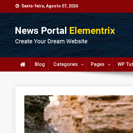
Skip
Sexta-feira, Agosto 07, 2026
to
content
Agência Web
Seu Portal de Notícias!
Blog
Categories
Pages
WP Tut