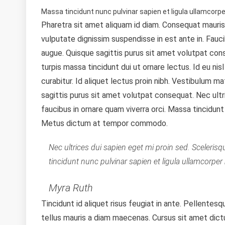
Massa tincidunt nunc pulvinar sapien et ligula ullamcorp
Pharetra sit amet aliquam id diam. Consequat mauris
vulputate dignissim suspendisse in est ante in. Fauc
augue. Quisque sagittis purus sit amet volutpat cons
turpis massa tincidunt dui ut ornare lectus. Id eu nis
curabitur. Id aliquet lectus proin nibh. Vestibulum 
sagittis purus sit amet volutpat consequat. Nec ult
faucibus in ornare quam viverra orci. Massa tincidunt
Metus dictum at tempor commodo.
Nec ultrices dui sapien eget mi proin sed. Sceleris
tincidunt nunc pulvinar sapien et ligula ullamcor
Myra Ruth
Tincidunt id aliquet risus feugiat in ante. Pellentesq
tellus mauris a diam maecenas. Cursus sit amet dict