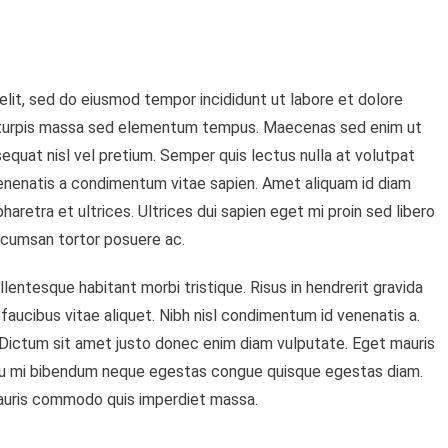
ssion
elit, sed do eiusmod tempor incididunt ut labore et dolore
r
e turpis massa sed elementum tempus. Maecenas sed enim ut
ck
imbing
equat nisl vel pretium. Semper quis lectus nulla at volutpat
venenatis a condimentum vitae sapien. Amet aliquam id diam
r
retra et ultrices. Ultrices dui sapien eget mi proin sed libero
fe
accumsan tortor posuere ac.
ellentesque habitant morbi tristique. Risus in hendrerit gravida
 faucibus vitae aliquet. Nibh nisl condimentum id venenatis a.
. Dictum sit amet justo donec enim diam vulputate. Eget mauris
 Eu mi bibendum neque egestas congue quisque egestas diam.
 mauris commodo quis imperdiet massa.