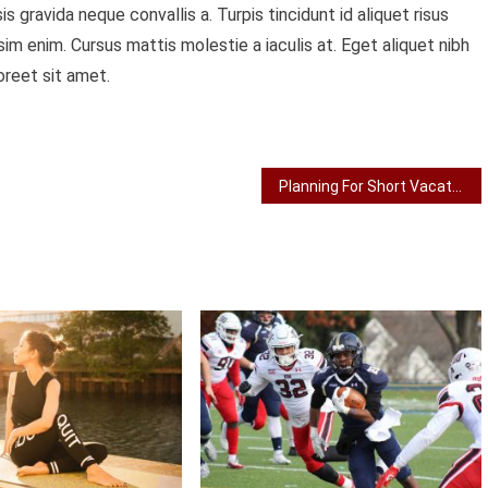
s gravida neque convallis a. Turpis tincidunt id aliquet risus
sim enim. Cursus mattis molestie a iaculis at. Eget aliquet nibh
oreet sit amet.
Planning For Short Vacation With Friends