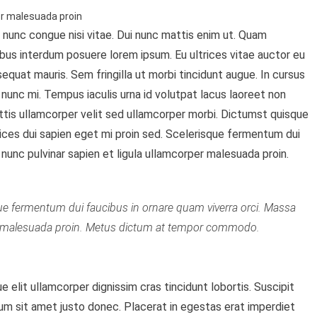
er malesuada proin
 nunc congue nisi vitae. Dui nunc mattis enim ut. Quam
ibus interdum posuere lorem ipsum. Eu ultrices vitae auctor eu
equat mauris. Sem fringilla ut morbi tincidunt augue. In cursus
l nunc mi. Tempus iaculis urna id volutpat lacus laoreet non
mattis ullamcorper velit sed ullamcorper morbi. Dictumst quisque
rices dui sapien eget mi proin sed. Scelerisque fermentum dui
 nunc pulvinar sapien et ligula ullamcorper malesuada proin.
que fermentum dui faucibus in ornare quam viverra orci. Massa
per malesuada proin. Metus dictum at tempor commodo.
ue elit ullamcorper dignissim cras tincidunt lobortis. Suscipit
um sit amet justo donec. Placerat in egestas erat imperdiet