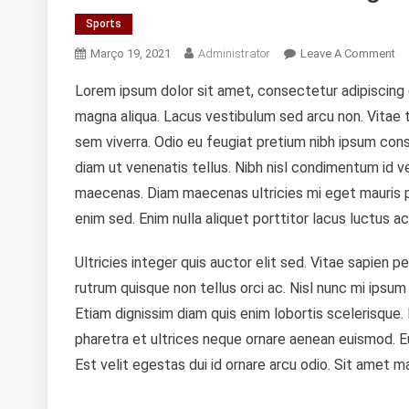
Sports
On
Março 19, 2021
Administrator
Leave A Comment
Pa
Lorem ipsum dolor sit amet, consectetur adipiscing 
Fo
magna aliqua. Lacus vestibulum sed arcu non. Vita
Ro
Cl
sem viverra. Odio eu feugiat pretium nibh ipsum cons
In
diam ut venenatis tellus. Nibh nisl condimentum id 
He
maecenas. Diam maecenas ultricies mi eget mauris pha
Li
enim sed. Enim nulla aliquet porttitor lacus luctus 
Ultricies integer quis auctor elit sed. Vitae sapien p
rutrum quisque non tellus orci ac. Nisl nunc mi ipsum
Etiam dignissim diam quis enim lobortis scelerisque
pharetra et ultrices neque ornare aenean euismod.
Est velit egestas dui id ornare arcu odio. Sit amet