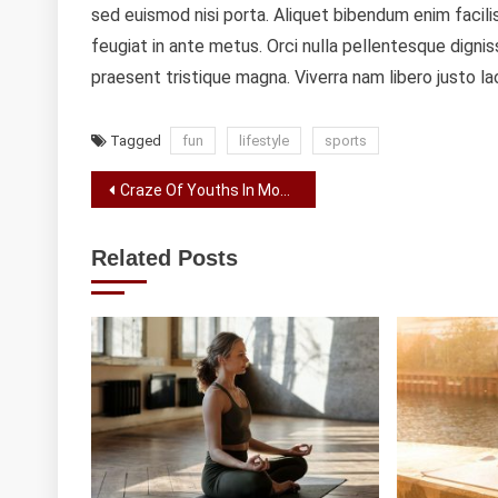
sed euismod nisi porta. Aliquet bibendum enim facilisi
feugiat in ante metus. Orci nulla pellentesque dignis
praesent tristique magna. Viverra nam libero justo la
Tagged
fun
lifestyle
sports
Navegação
Craze Of Youths In Modeling
de
Related Posts
artigos