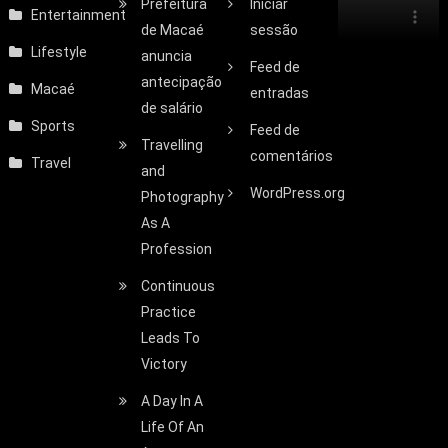
Prefeitura
Iniciar
Entertainment
de Macaé
sessão
Lifestyle
anuncia
Feed de
antecipação
Macaé
entradas
de salário
Sports
Feed de
Travelling
comentários
Travel
and
WordPress.org
Photography
As A
Profession
Continuous
Practice
Leads To
Victory
A Day In A
Life Of An