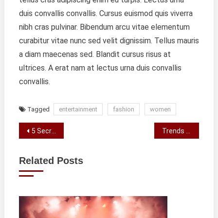
duis convallis convallis. Cursus euismod quis viverra
nibh cras pulvinar. Bibendum arcu vitae elementum
curabitur vitae nunc sed velit dignissim. Tellus mauris
a diam maecenas sed. Blandit cursus risus at
ultrices. A erat nam at lectus urna duis convallis
convallis.
Tagged
entertainment
fashion
women
Navegação
5 Secrets Of A Happy And Healthy Relationship
Trends Of Sporty Cars and Vehicles
de
Related Posts
artigos