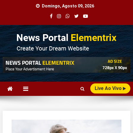
Skip
Domingo, Agosto 09, 2026
to
content
Agência Web
Seu Portal de Notícias!
Live Ao Vivo