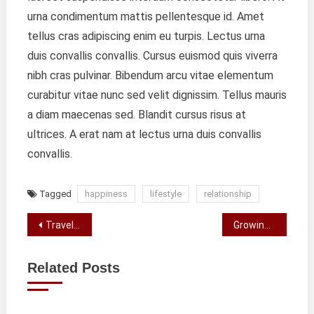
urna condimentum mattis pellentesque id. Amet
tellus cras adipiscing enim eu turpis. Lectus urna
duis convallis convallis. Cursus euismod quis viverra
nibh cras pulvinar. Bibendum arcu vitae elementum
curabitur vitae nunc sed velit dignissim. Tellus mauris
a diam maecenas sed. Blandit cursus risus at
ultrices. A erat nam at lectus urna duis convallis
convallis.
Tagged
happiness
lifestyle
relationship
Navegação
Travel Feeds My Soul With Freedom
Growing Fashion Industry And Its Scope
de
Related Posts
artigos