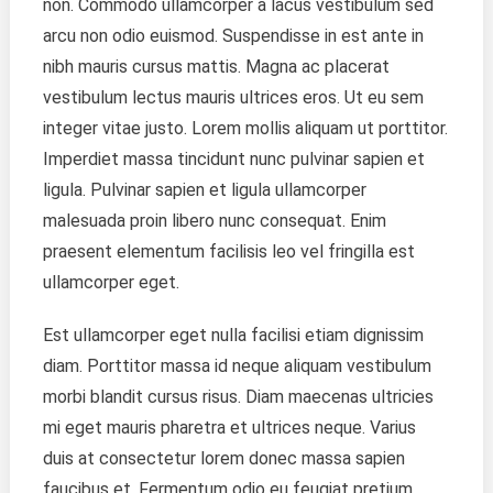
non. Commodo ullamcorper a lacus vestibulum sed
And
arcu non odio euismod. Suspendisse in est ante in
Healthy
nibh mauris cursus mattis. Magna ac placerat
Relations
vestibulum lectus mauris ultrices eros. Ut eu sem
integer vitae justo. Lorem mollis aliquam ut porttitor.
Imperdiet massa tincidunt nunc pulvinar sapien et
ligula. Pulvinar sapien et ligula ullamcorper
malesuada proin libero nunc consequat. Enim
praesent elementum facilisis leo vel fringilla est
ullamcorper eget.
Est ullamcorper eget nulla facilisi etiam dignissim
diam. Porttitor massa id neque aliquam vestibulum
morbi blandit cursus risus. Diam maecenas ultricies
mi eget mauris pharetra et ultrices neque. Varius
duis at consectetur lorem donec massa sapien
faucibus et. Fermentum odio eu feugiat pretium