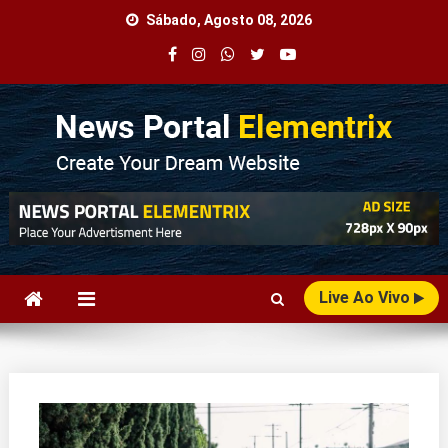
Skip
Sábado, Agosto 08, 2026
to
content
Agência Web
Seu Portal de Notícias!
Live Ao Vivo