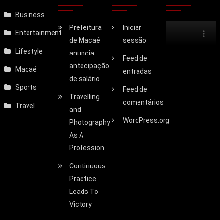
Business
Prefeitura
Iniciar
Entertainment
de Macaé
sessão
Lifestyle
anuncia
Feed de
antecipação
Macaé
entradas
de salário
Sports
Feed de
Travelling
comentários
Travel
and
WordPress.org
Photography
As A
Profession
Continuous
Practice
Leads To
Victory